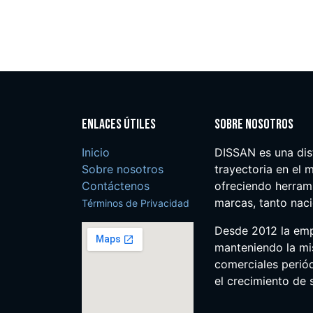
Enlaces útiles
Sobre nosotros
Inicio
DISSAN es una dis
Sobre nosotros
trayectoria en el m
Contáctenos
ofreciendo herrami
marcas, tanto nac
Términos de Privacidad
Desde 2012 la em
manteniendo la mis
comerciales perió
el crecimiento de s