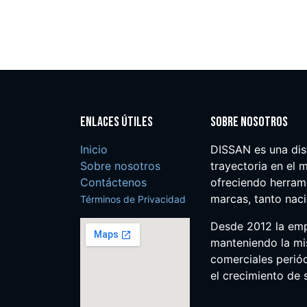
Enlaces útiles
Sobre nosotros
Inicio
DISSAN es una dis
Sobre nosotros
trayectoria en el m
Contáctenos
ofreciendo herrami
marcas, tanto nac
Términos de Privacidad
Desde 2012 la em
manteniendo la mis
comerciales perió
el crecimiento de s