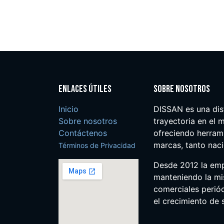
Enlaces útiles
Sobre nosotros
Inicio
DISSAN es una dis
Sobre nosotros
trayectoria en el m
Contáctenos
ofreciendo herrami
marcas, tanto nac
Términos de Privacidad
Desde 2012 la em
manteniendo la mis
comerciales perió
el crecimiento de s