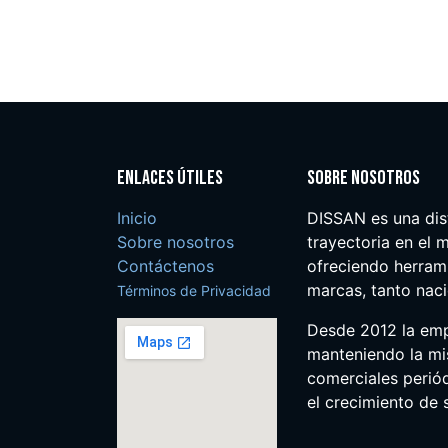
Enlaces útiles
Sobre nosotros
Inicio
DISSAN es una dis
Sobre nosotros
trayectoria en el m
Contáctenos
ofreciendo herrami
marcas, tanto nac
Términos de Privacidad
Desde 2012 la em
manteniendo la mis
comerciales perió
el crecimiento de s