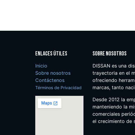
Enlaces útiles
Sobre nosotros
Inicio
DISSAN es una dis
Sobre nosotros
trayectoria en el m
Contáctenos
ofreciendo herrami
marcas, tanto nac
Términos de Privacidad
Desde 2012 la em
manteniendo la mis
comerciales perió
el crecimiento de s