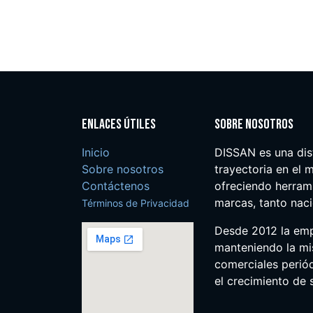
Enlaces útiles
Sobre nosotros
Inicio
DISSAN es una dis
Sobre nosotros
trayectoria en el m
Contáctenos
ofreciendo herrami
marcas, tanto nac
Términos de Privacidad
Desde 2012 la em
manteniendo la mis
comerciales perió
el crecimiento de s