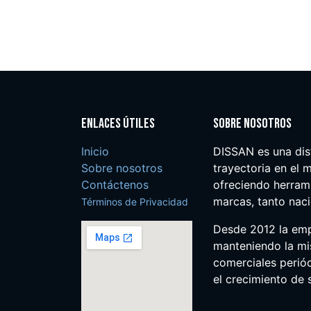
Enlaces útiles
Sobre nosotros
Inicio
DISSAN es una dis
Sobre nosotros
trayectoria en el m
Contáctenos
ofreciendo herrami
marcas, tanto nac
Términos de Privacidad
Desde 2012 la em
manteniendo la mis
comerciales perió
el crecimiento de s