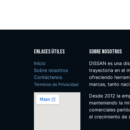
Enlaces útiles
Sobre nosotros
Inicio
DISSAN es una dis
Sobre nosotros
trayectoria en el m
Contáctenos
ofreciendo herrami
marcas, tanto nac
Términos de Privacidad
Desde 2012 la em
manteniendo la mis
comerciales perió
el crecimiento de s