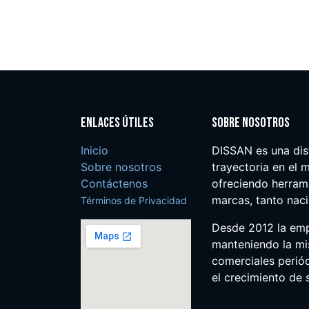
Enlaces útiles
Sobre nosotros
Inicio
DISSAN es una dis
Sobre nosotros
trayectoria en el m
Contáctenos
ofreciendo herrami
marcas, tanto nac
Términos de Privacidad
Desde 2012 la em
manteniendo la mis
comerciales perió
el crecimiento de s