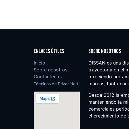
Enlaces útiles
Sobre nosotros
Inicio
DISSAN es una dis
Sobre nosotros
trayectoria en el m
Contáctenos
ofreciendo herrami
marcas, tanto nac
Términos de Privacidad
Desde 2012 la em
manteniendo la mis
comerciales perió
el crecimiento de s