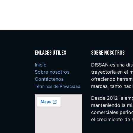
Enlaces útiles
Sobre nosotros
Inicio
DISSAN es una dis
Sobre nosotros
trayectoria en el m
Contáctenos
ofreciendo herrami
marcas, tanto nac
Términos de Privacidad
Desde 2012 la em
manteniendo la mis
comerciales perió
el crecimiento de s