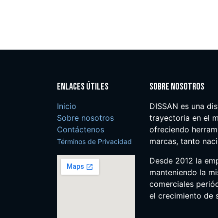
Enlaces útiles
Sobre nosotros
Inicio
DISSAN es una dis
Sobre nosotros
trayectoria en el m
Contáctenos
ofreciendo herrami
marcas, tanto nac
Términos de Privacidad
Desde 2012 la em
manteniendo la mis
comerciales perió
el crecimiento de s