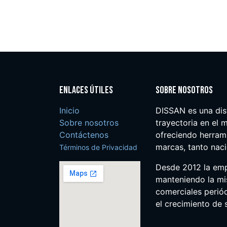
Enlaces útiles
Sobre nosotros
Inicio
DISSAN es una dis
Sobre nosotros
trayectoria en el m
Contáctenos
ofreciendo herrami
marcas, tanto nac
Términos de Privacidad
Desde 2012 la em
manteniendo la mis
comerciales perió
el crecimiento de s