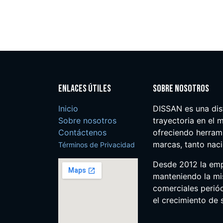
Enlaces útiles
Sobre nosotros
Inicio
DISSAN es una dis
Sobre nosotros
trayectoria en el m
Contáctenos
ofreciendo herrami
marcas, tanto nac
Términos de Privacidad
Desde 2012 la em
manteniendo la mis
comerciales perió
el crecimiento de s