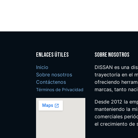
Enlaces útiles
Sobre nosotros
Inicio
DISSAN es una dis
Sobre nosotros
trayectoria en el m
Contáctenos
ofreciendo herrami
marcas, tanto nac
Términos de Privacidad
Desde 2012 la em
manteniendo la mis
comerciales perió
el crecimiento de s