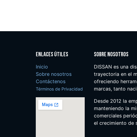
Enlaces útiles
Sobre nosotros
Inicio
DISSAN es una dis
Sobre nosotros
trayectoria en el m
Contáctenos
ofreciendo herrami
marcas, tanto nac
Términos de Privacidad
Desde 2012 la em
manteniendo la mis
comerciales perió
el crecimiento de s