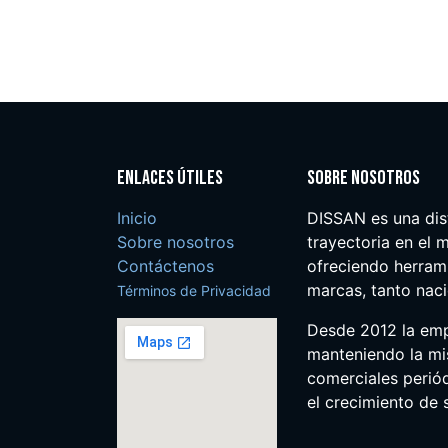
Enlaces útiles
Sobre nosotros
Inicio
DISSAN es una dis
Sobre nosotros
trayectoria en el m
Contáctenos
ofreciendo herrami
marcas, tanto nac
Términos de Privacidad
Desde 2012 la em
manteniendo la mis
comerciales perió
el crecimiento de s