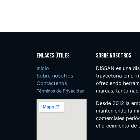
Enlaces útiles
Sobre nosotros
Inicio
DISSAN es una dis
Sobre nosotros
trayectoria en el m
Contáctenos
ofreciendo herrami
marcas, tanto nac
Términos de Privacidad
Desde 2012 la em
manteniendo la mis
comerciales perió
el crecimiento de s