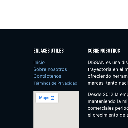
Enlaces útiles
Sobre nosotros
Inicio
DISSAN es una dis
Sobre nosotros
trayectoria en el m
Contáctenos
ofreciendo herrami
marcas, tanto nac
Términos de Privacidad
Desde 2012 la em
manteniendo la mis
comerciales perió
el crecimiento de s