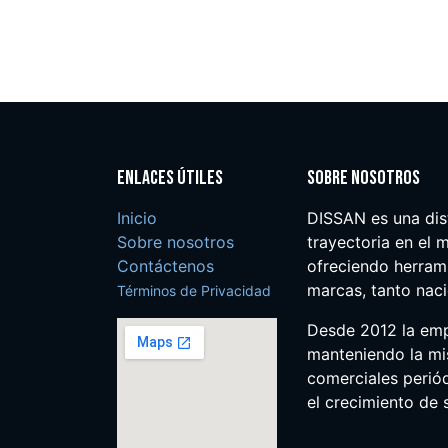
Enlaces útiles
Sobre nosotros
Inicio
DISSAN es una dis
Sobre nosotros
trayectoria en el m
Contáctenos
ofreciendo herrami
marcas, tanto nac
Términos de Privacidad
Desde 2012 la em
manteniendo la mis
comerciales perió
el crecimiento de s